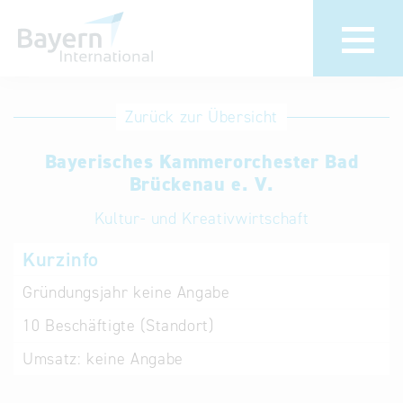
Anmeldung
Eintrag
Zurück zur Übersicht
ändern /
Unternehmen
Bayerisches Kammerorchester Bad
löschen
anmelden
Brückenau e. V.
Aktualisieren
Sie Ihren
Institution
Kultur- und Kreativwirtschaft
bestehenden
anmelden
Kurzinfo
Eintrag in der
„Key to
Gründungsjahr
keine Angabe
Bavaria“
10
Beschäftigte (Standort)
Datenbank
Umsatz:
keine Angabe
Internationale
Datenbanken