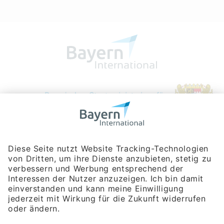
Bayerische Gesellschaft für Internationale
Wirtschaftsbeziehungen mbH
Rosenheimer Str. 143C
81671 München
Tel:
+49 180 5949260
(Festnetz 14 ct/min, Mobil max. 42 ct/min)
Hotline
Datenschutzerklärung