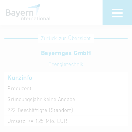
Anmeldung
Eintrag
Zurück zur Übersicht
ändern /
Unternehmen
Bayerngas GmbH
löschen
anmelden
Aktualisieren
Energietechnik
Sie Ihren
Institution
Kurzinfo
bestehenden
anmelden
Eintrag in der
Produzent
„Key to
Gründungsjahr
keine Angabe
Bavaria“
Datenbank
222
Beschäftigte (Standort)
Umsatz:
>= 125 Mio. EUR
Internationale
Datenbanken