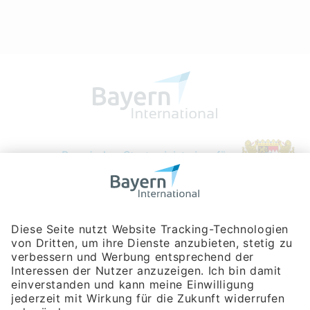
Bayerische Gesellschaft für Internationale
Wirtschaftsbeziehungen mbH
Rosenheimer Str. 143C
81671 München
Tel:
+49 180 5949260
(Festnetz 14 ct/min, Mobil max. 42 ct/min)