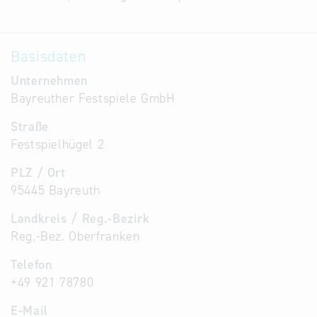
Alternative
Datenbanken
Basisdaten
aus
Österreich
Unternehmen
und der
Bayreuther Festspiele GmbH
Slowakei
Straße
Festspielhügel 2
PLZ / Ort
95445 Bayreuth
Landkreis / Reg.-Bezirk
Reg.-Bez. Oberfranken
Telefon
+49 921 78780
E-Mail