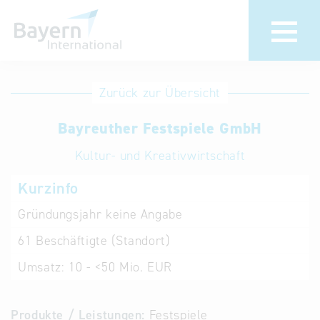
Anmeldung
Eintrag
Zurück zur Übersicht
ändern /
Unternehmen
Bayreuther Festspiele GmbH
löschen
anmelden
Aktualisieren
Kultur- und Kreativwirtschaft
Sie Ihren
Institution
Kurzinfo
bestehenden
anmelden
Eintrag in der
Gründungsjahr
keine Angabe
„Key to
61
Beschäftigte (Standort)
Bavaria“
Datenbank
Umsatz:
10 - <50 Mio. EUR
Internationale
Produkte / Leistungen:
Festspiele
Datenbanken