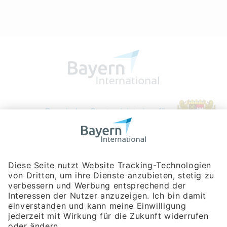
Bayerische Gesellschaft für Internationale
Wirtschaftsbeziehungen mbH
Rosenheimer Str. 143C
81671 München
Tel:
+49 180 5949260
(Festnetz 14 ct/min, Mobil max. 42 ct/min)