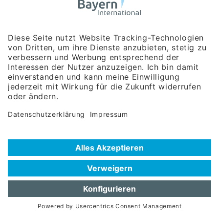
Bayerische Gesellschaft für Internationale
Wirtschaftsbeziehungen mbH
Rosenheimer Str. 143C
81671 München
Tel:
+49 180 5949260
(Festnetz 14 ct/min, Mobil max. 42 ct/min)
Hotline
Datenschutzerklärung
Impressum
Hilfe zur Suche
Nutzungsbedingungen
Häufig gestellte Fragen (FAQ)