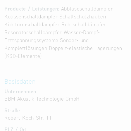
Alternative
Produkte / Leistungen:
Abblaseschalldämpfer
Datenbanken
Kulissenschalldämpfer Schallschutzhauben
aus
Kühlturmschalldämpfer Rohrschalldämpfer
Österreich
Resonatorschalldämpfer Wasser-Dampf-
und der
Enttspannungssysteme Sonder- und
Slowakei
Komplettlösungen Doppelt-elastische Lagerungen
(KSD-Elemente)
Basisdaten
Unternehmen
BBM Akustik Technologie GmbH
Straße
Robert-Koch-Str. 11
PLZ / Ort