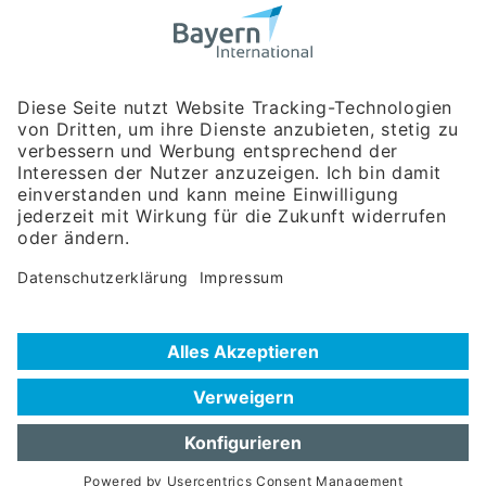
Bayerische Gesellschaft für Internationale
Wirtschaftsbeziehungen mbH
Rosenheimer Str. 143C
81671 München
Tel:
+49 180 5949260
(Festnetz 14 ct/min, Mobil max. 42 ct/min)
Hotline
Datenschutzerklärung
Impressum
Hilfe zur Suche
Nutzungsbedingungen
Häufig gestellte Fragen (FAQ)