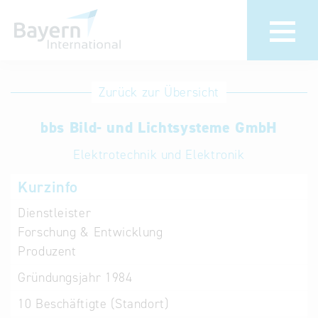
Anmeldung
Eintrag
Zurück zur Übersicht
ändern /
Unternehmen
bbs Bild- und Lichtsysteme GmbH
löschen
anmelden
Aktualisieren
Elektrotechnik und Elektronik
Sie Ihren
Institution
Kurzinfo
bestehenden
anmelden
Eintrag in der
Dienstleister
„Key to
Forschung & Entwicklung
Bavaria“
Produzent
Datenbank
Gründungsjahr
1984
Internationale
10
Beschäftigte (Standort)
Datenbanken