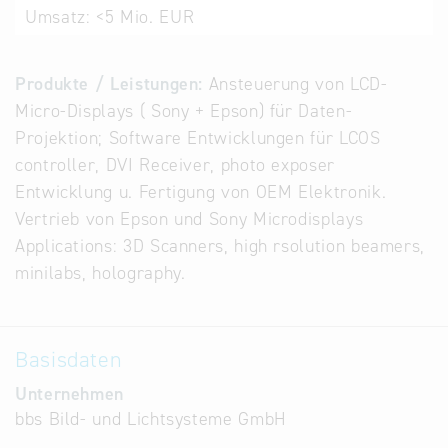
Umsatz:
<5 Mio. EUR
Alternative
Datenbanken
aus
Produkte / Leistungen:
Ansteuerung von LCD-
Österreich
Micro-Displays ( Sony + Epson) für Daten-
und der
Projektion; Software Entwicklungen für LCOS
Slowakei
controller, DVI Receiver, photo exposer
Entwicklung u. Fertigung von OEM Elektronik.
Vertrieb von Epson und Sony Microdisplays
Applications: 3D Scanners, high rsolution beamers,
minilabs, holography.
Basisdaten
Unternehmen
bbs Bild- und Lichtsysteme GmbH