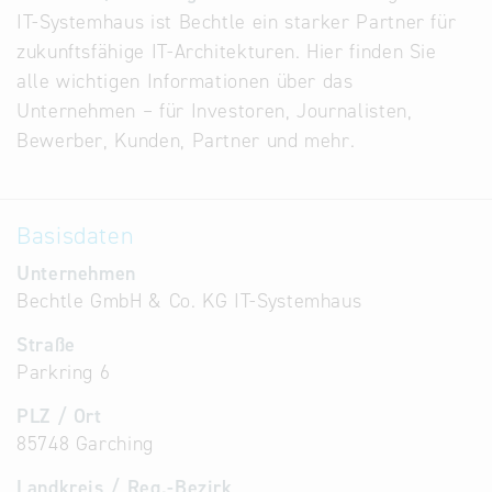
IT-Systemhaus ist Bechtle ein starker Partner für
Alternative
zukunftsfähige IT-Architekturen. Hier finden Sie
Datenbanken
alle wichtigen Informationen über das
aus
Unternehmen – für Investoren, Journalisten,
Österreich
Bewerber, Kunden, Partner und mehr.
und der
Slowakei
Basisdaten
Unternehmen
Bechtle GmbH & Co. KG IT-Systemhaus
Straße
Parkring 6
PLZ / Ort
85748 Garching
Landkreis / Reg.-Bezirk