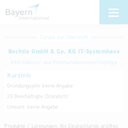
Anmeldung
Eintrag
Zurück zur Übersicht
ändern /
Unternehmen
Bechtle GmbH & Co. KG IT-Systemhaus
löschen
anmelden
Aktualisieren
Informations- und Kommunikationstechnologie
Sie Ihren
Institution
Kurzinfo
bestehenden
anmelden
Eintrag in der
Gründungsjahr
keine Angabe
„Key to
23
Beschäftigte (Standort)
Bavaria“
Datenbank
Umsatz:
keine Angabe
Internationale
Produkte / Leistungen:
Als Deutschlands größtes
Datenbanken