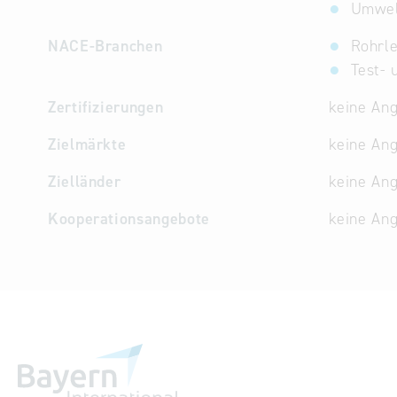
Umwel
NACE-Branchen
Rohrl
Test-
Zertifizierungen
keine An
Zielmärkte
keine An
Zielländer
keine An
Kooperationsangebote
keine An