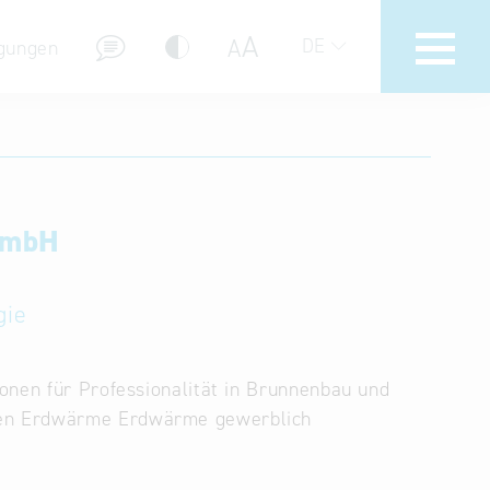
A
A
DE
gungen
Hotline
Hilfe zur Suche
t mbH
Nutzungsbedingungen
Häufig gestellte Fragen (FAQ)
gie
onen für Professionalität in Brunnenbau und
gen Erdwärme Erdwärme gewerblich