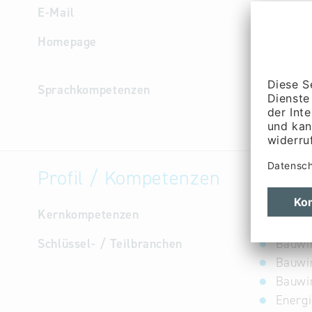
E-Mail
mail
@
beh
Homepage
http://w
e
Sprachkompetenzen
Deutsch
Profil / Kompetenzen
Kernkompetenzen
keine An
Schlüssel- / Teilbranchen
Bauwir
Bauwir
Bauwir
Energi