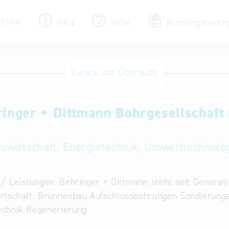
otline
FAQ
Hilfe
Nutzungsbedin
Eintrag ändern / löschen
Zurück zur Übersicht
Aktualisieren Sie Ihren bestehenden Eintrag
in der „Key to Bavaria“ Datenbank
inger + Dittmann Bohrgesellschaf
Internationale Datenbanken
Alternative Datenbanken aus Österreich und
der Slowakei
uwirtschaft, Energietechnik, Umwelttechnolo
/ Leistungen:
Behringer + Dittmann steht seit Generati
rtschaft. Brunnenbau Aufschlussbohrungen Sondierun
chnik Regenerierung