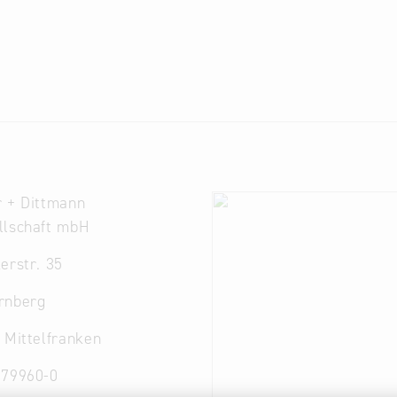
r + Dittmann
llschaft mbH
erstr. 35
rnberg
 Mittelfranken
979960-0