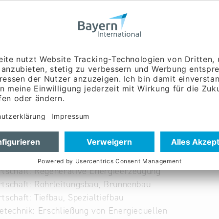
ringer-dittmann.de
ww.behringer-dittmann.d
gabe
tschaft: Regenerative Energieerzeugung
tschaft: Rohrleitungsbau, Brunnenbau
tschaft: Tiefbau, Spezialtiefbau
etechnik: Erschließung von Energiequellen