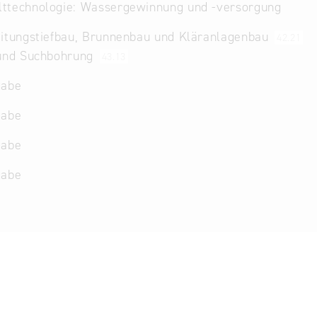
ttechnologie: Wassergewinnung und -versorgung
eitungstiefbau, Brunnenbau und Kläranlagenbau
42.21
 und Suchbohrung
43.13
gabe
gabe
gabe
gabe