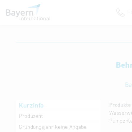
H
Anmeldung
Unternehmen anmelden
Institution anmelden
Behr
Ba
Kurzinfo
Produkte 
Wasserwi
Produzent
Pumpente
Gründungsjahr
keine Angabe