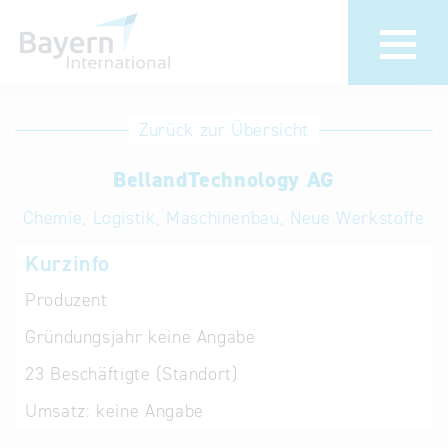
Anmeldung
Eintrag
Zurück zur Übersicht
ändern /
Unternehmen
BellandTechnology AG
löschen
anmelden
Aktualisieren
Chemie, Logistik, Maschinenbau, Neue Werkstoffe
Sie Ihren
Institution
Kurzinfo
bestehenden
anmelden
Eintrag in der
Produzent
„Key to
Gründungsjahr
keine Angabe
Bavaria“
Datenbank
23
Beschäftigte (Standort)
Umsatz:
keine Angabe
Internationale
Datenbanken