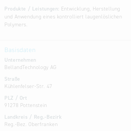
Alternative
Produkte / Leistungen:
Entwicklung, Herstellung
Datenbanken
und Anwendung eines kontrolliert laugenlöslichen
aus
Polymers.
Österreich
und der
Slowakei
Basisdaten
Unternehmen
BellandTechnology AG
Straße
Kühlenfelser-Str. 47
PLZ / Ort
91278 Pottenstein
Landkreis / Reg.-Bezirk
Reg.-Bez. Oberfranken