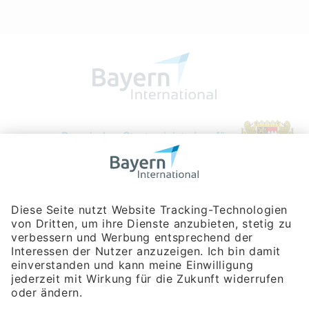
Bayerische Gesellschaft für Internationale
Wirtschaftsbeziehungen mbH
Rosenheimer Str. 143C
81671 München
Tel:
+49 180 5949260
(Festnetz 14 ct/min, Mobil max. 42 ct/min)
Hotline