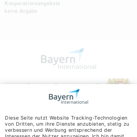
Kooperationsangebote
keine Angabe
Bayerische Gesellschaft für Internationale
Wirtschaftsbeziehungen mbH
Rosenheimer Str. 143C
81671 München
Tel:
+49 180 5949260