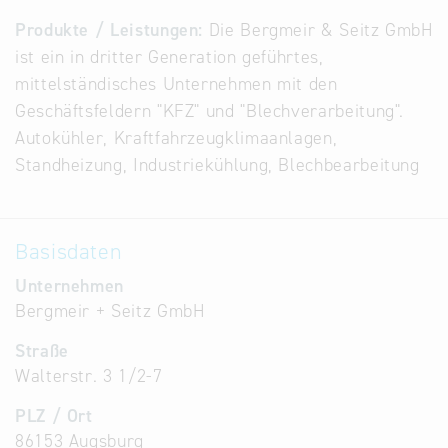
Alternative
Produkte / Leistungen:
Die Bergmeir & Seitz GmbH
Datenbanken
ist ein in dritter Generation geführtes,
aus
mittelständisches Unternehmen mit den
Österreich
Geschäftsfeldern "KFZ" und "Blechverarbeitung".
und der
Autokühler, Kraftfahrzeugklimaanlagen,
Slowakei
Standheizung, Industriekühlung, Blechbearbeitung
Basisdaten
Unternehmen
Bergmeir + Seitz GmbH
Straße
Walterstr. 3 1/2-7
PLZ / Ort
86153 Augsburg