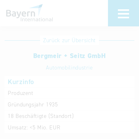
Anmeldung
Eintrag
Zurück zur Übersicht
ändern /
Unternehmen
Bergmeir + Seitz GmbH
löschen
anmelden
Aktualisieren
Automobilindustrie
Sie Ihren
Institution
Kurzinfo
bestehenden
anmelden
Eintrag in der
Produzent
„Key to
Gründungsjahr
1935
Bavaria“
Datenbank
18
Beschäftigte (Standort)
Umsatz:
<5 Mio. EUR
Internationale
Datenbanken