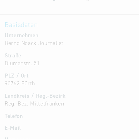
Alternative
Datenbanken
Basisdaten
aus
Österreich
Unternehmen
und der
Bernd Noack Journalist
Slowakei
Straße
Blumenstr. 51
PLZ / Ort
90762 Fürth
Landkreis / Reg.-Bezirk
Reg.-Bez. Mittelfranken
Telefon
E-Mail