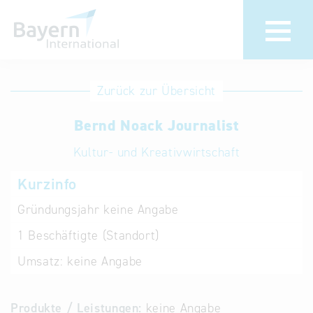
Anmeldung
Eintrag
Zurück zur Übersicht
ändern /
Unternehmen
Bernd Noack Journalist
löschen
anmelden
Aktualisieren
Kultur- und Kreativwirtschaft
Sie Ihren
Institution
Kurzinfo
bestehenden
anmelden
Eintrag in der
Gründungsjahr
keine Angabe
„Key to
1
Beschäftigte (Standort)
Bavaria“
Datenbank
Umsatz:
keine Angabe
Internationale
Produkte / Leistungen:
keine Angabe
Datenbanken