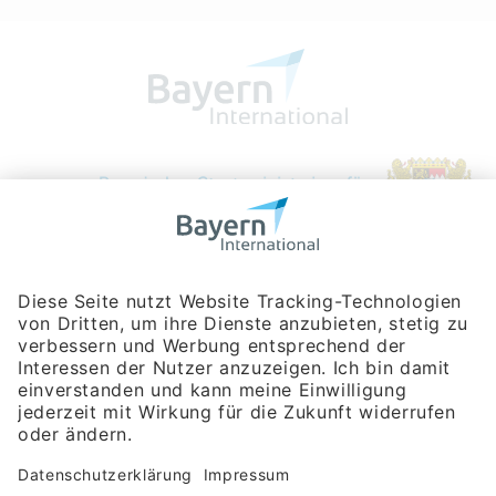
Bayerische Gesellschaft für Internationale
Wirtschaftsbeziehungen mbH
Rosenheimer Str. 143C
81671 München
Tel:
+49 180 5949260
(Festnetz 14 ct/min, Mobil max. 42 ct/min)
Hotline
Datenschutzerklärung
Impressum