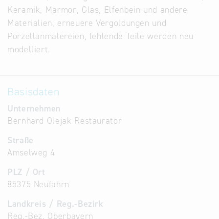
Keramik, Marmor, Glas, Elfenbein und andere
Alternative
Materialien, erneuere Vergoldungen und
Datenbanken
Porzellanmalereien, fehlende Teile werden neu
aus
modelliert.
Österreich
und der
Slowakei
Basisdaten
Unternehmen
Bernhard Olejak Restaurator
Straße
Amselweg 4
PLZ / Ort
85375 Neufahrn
Landkreis / Reg.-Bezirk
Reg.-Bez. Oberbayern