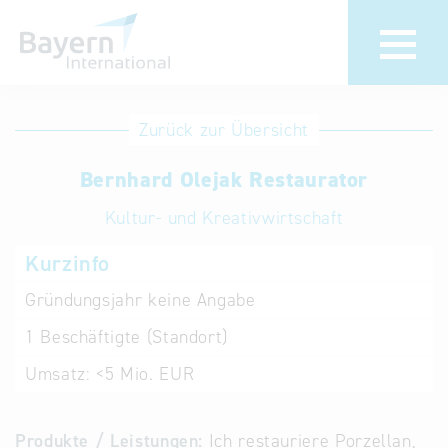
Anmeldung
Eintrag
Zurück zur Übersicht
ändern /
Unternehmen
Bernhard Olejak Restaurator
löschen
anmelden
Aktualisieren
Kultur- und Kreativwirtschaft
Sie Ihren
Institution
Kurzinfo
bestehenden
anmelden
Eintrag in der
Gründungsjahr
keine Angabe
„Key to
1
Beschäftigte (Standort)
Bavaria“
Datenbank
Umsatz:
<5 Mio. EUR
Internationale
Produkte / Leistungen:
Ich restauriere Porzellan,
Datenbanken