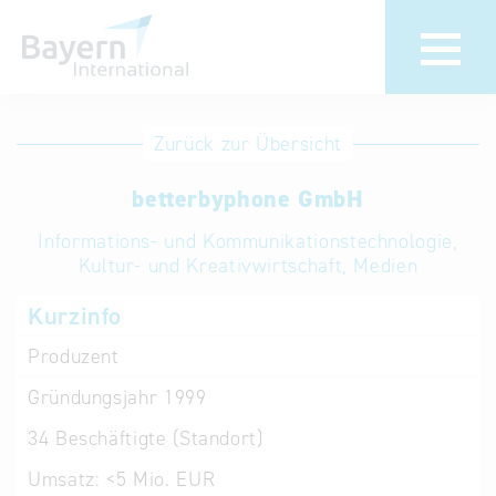
Anmeldung
Eintrag
Zurück zur Übersicht
ändern /
Unternehmen
betterbyphone GmbH
löschen
anmelden
Aktualisieren
Informations- und Kommunikationstechnologie,
Sie Ihren
Institution
Kultur- und Kreativwirtschaft, Medien
bestehenden
anmelden
Kurzinfo
Eintrag in der
„Key to
Produzent
Bavaria“
Gründungsjahr
1999
Datenbank
34
Beschäftigte (Standort)
Internationale
Umsatz:
<5 Mio. EUR
Datenbanken