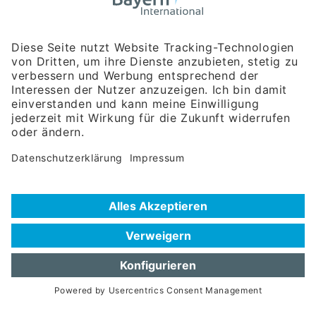
Bayerische Gesellschaft für Internationale
Wirtschaftsbeziehungen mbH
Rosenheimer Str. 143C
81671 München
Tel:
+49 180 5949260
(Festnetz 14 ct/min, Mobil max. 42 ct/min)
Hotline
Datenschutzerklärung
Impressum
Hilfe zur Suche
Nutzungsbedingungen
Häufig gestellte Fragen (FAQ)