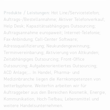
Alternative
Datenbanken
Produkte / Leistungen:
Hot Line/Servicetelefon;
aus
Auftrags-/Bestellannahme; Aktiver Telefonverkauf;
Österreich
Help Desk; Kapazitätsabhängiges Outsourcing;
und der
Auftragsannahme europaweit; Internet-Telefonie;
Slowakei
Fax-Anbindung; Call-Center Software;
Adressqualifizierung; Neukundengewinnung;
Terminvereinbarung; Aktivierung von Altkunden;
Zeitabhängiges Outsourcing; Front-Office
Outsourcing; Aufgabenorientiertes Outsourcing;
ACD Anlage;... In Handel, Pharma- und
Medizinbranche liegen die Kernkompetenzen von
betterbyphone. Weiterhin arbeiten wir für
Auftraggeber aus den Bereichen Kosmetik, Energie,
Kommunikation, Hoch-Tiefbau, Lebensmittel und
weitere Handelsunternehmen.