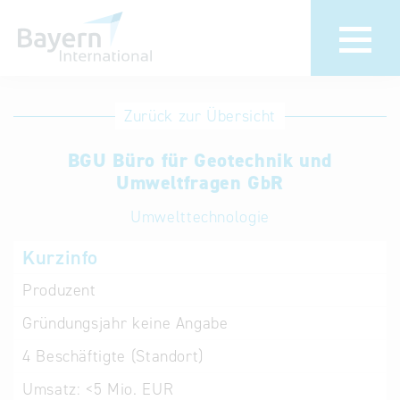
Anmeldung
Eintrag
Zurück zur Übersicht
ändern /
Unternehmen
BGU Büro für Geotechnik und
löschen
anmelden
Umweltfragen GbR
Aktualisieren
Sie Ihren
Institution
Umwelttechnologie
bestehenden
anmelden
Kurzinfo
Eintrag in der
„Key to
Produzent
Bavaria“
Gründungsjahr
keine Angabe
Datenbank
4
Beschäftigte (Standort)
Internationale
Umsatz:
<5 Mio. EUR
Datenbanken