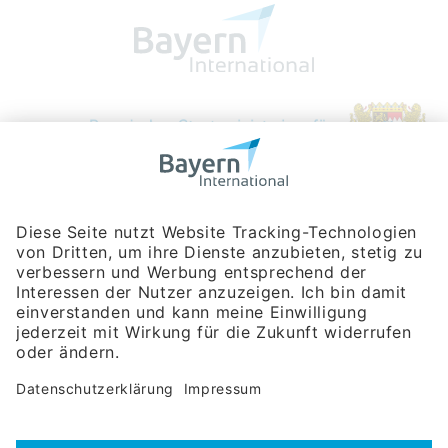
Bayerische Gesellschaft für Internationale
Wirtschaftsbeziehungen mbH
Rosenheimer Str. 143C
81671 München
Tel:
+49 180 5949260
(Festnetz 14 ct/min, Mobil max. 42 ct/min)
Hotline
Datenschutzerklärung
Impressum
Hilfe zur Suche