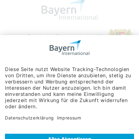
Bayerische Gesellschaft für Internationale
Wirtschaftsbeziehungen mbH
Rosenheimer Str. 143C
81671 München
Tel:
+49 180 5949260
(Festnetz 14 ct/min, Mobil max. 42 ct/min)
Hotline
Datenschutzerklärung
Impressum
Hilfe zur Suche
Nutzungsbedingungen