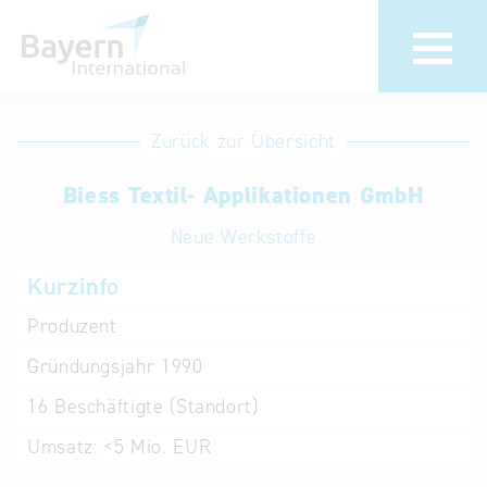
Anmeldung
Eintrag
Zurück zur Übersicht
ändern /
Unternehmen
Biess Textil- Applikationen GmbH
löschen
anmelden
Aktualisieren
Neue Werkstoffe
Sie Ihren
Institution
Kurzinfo
bestehenden
anmelden
Eintrag in der
Produzent
„Key to
Gründungsjahr
1990
Bavaria“
Datenbank
16
Beschäftigte (Standort)
Umsatz:
<5 Mio. EUR
Internationale
Datenbanken