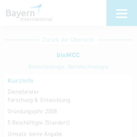
Anmeldung
Eintrag
Zurück zur Übersicht
ändern /
Unternehmen
bioMCC
löschen
anmelden
Aktualisieren
Biotechnologie, Nanotechnologie
Sie Ihren
Institution
Kurzinfo
bestehenden
anmelden
Eintrag in der
Dienstleister
„Key to
Forschung & Entwicklung
Bavaria“
Gründungsjahr
2008
Datenbank
5
Beschäftigte (Standort)
Internationale
Umsatz:
keine Angabe
Datenbanken