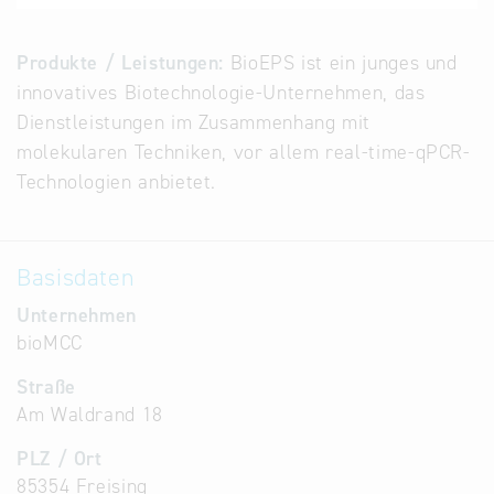
Alternative
Datenbanken
Produkte / Leistungen:
BioEPS ist ein junges und
aus
innovatives Biotechnologie-Unternehmen, das
Österreich
Dienstleistungen im Zusammenhang mit
und der
molekularen Techniken, vor allem real-time-qPCR-
Slowakei
Technologien anbietet.
Basisdaten
Unternehmen
bioMCC
Straße
Am Waldrand 18
PLZ / Ort
85354 Freising