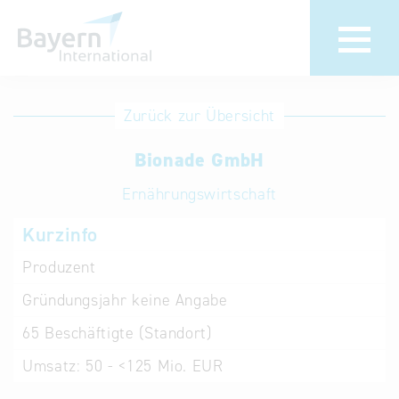
Anmeldung
Eintrag
Zurück zur Übersicht
ändern /
Unternehmen
Bionade GmbH
löschen
anmelden
Aktualisieren
Ernährungswirtschaft
Sie Ihren
Institution
Kurzinfo
bestehenden
anmelden
Eintrag in der
Produzent
„Key to
Gründungsjahr
keine Angabe
Bavaria“
Datenbank
65
Beschäftigte (Standort)
Umsatz:
50 - <125 Mio. EUR
Internationale
Datenbanken