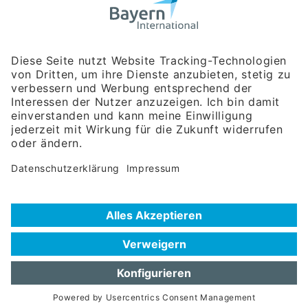
Bayerische Gesellschaft für Internationale
Wirtschaftsbeziehungen mbH
Rosenheimer Str. 143C
81671 München
Tel:
+49 180 5949260
(Festnetz 14 ct/min, Mobil max. 42 ct/min)
Hotline
Datenschutzerklärung
Impressum
Hilfe zur Suche
Nutzungsbedingungen
Häufig gestellte Fragen (FAQ)