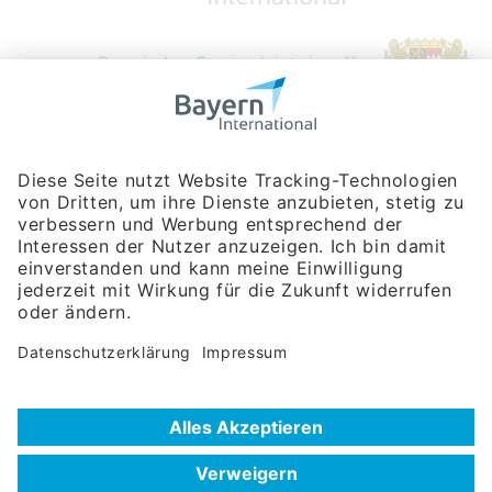
Bayerische Gesellschaft für Internationale
Wirtschaftsbeziehungen mbH
Rosenheimer Str. 143C
81671 München
Tel:
+49 180 5949260
(Festnetz 14 ct/min, Mobil max. 42 ct/min)
Hotline
Datenschutzerklärung
Impressum
Hilfe zur Suche
Nutzungsbedingungen
Häufig gestellte Fragen (FAQ)