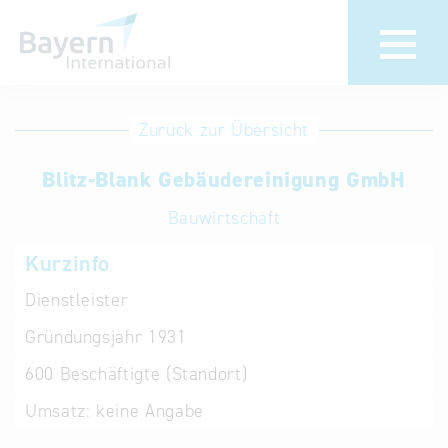
Anmeldung
Eintrag
Zurück zur Übersicht
ändern /
Unternehmen
Blitz-Blank Gebäudereinigung GmbH
löschen
anmelden
Aktualisieren
Bauwirtschaft
Sie Ihren
Institution
Kurzinfo
bestehenden
anmelden
Eintrag in der
Dienstleister
„Key to
Gründungsjahr
1931
Bavaria“
Datenbank
600
Beschäftigte (Standort)
Umsatz:
keine Angabe
Internationale
Datenbanken