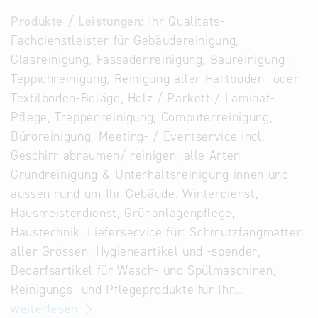
Alternative
Produkte / Leistungen:
Ihr Qualitäts-
Datenbanken
Fachdienstleister für Gebäudereinigung,
aus
Glasreinigung, Fassadenreinigung, Baureinigung ,
Österreich
Teppichreinigung, Reinigung aller Hartboden- oder
und der
Textilboden-Beläge, Holz / Parkett / Laminat-
Slowakei
Pflege, Treppenreinigung, Computerreinigung,
Büroreinigung, Meeting- / Eventservice incl.
Geschirr abräumen/ reinigen, alle Arten
Grundreinigung & Unterhaltsreinigung innen und
aussen rund um Ihr Gebäude. Winterdienst,
Hausmeisterdienst, Grünanlagenpflege,
Haustechnik. Lieferservice für: Schmutzfangmatten
aller Grössen, Hygieneartikel und -spender,
Bedarfsartikel für Wasch- und Spülmaschinen,
Reinigungs- und Pflegeprodukte für Ihr…
weiterlesen