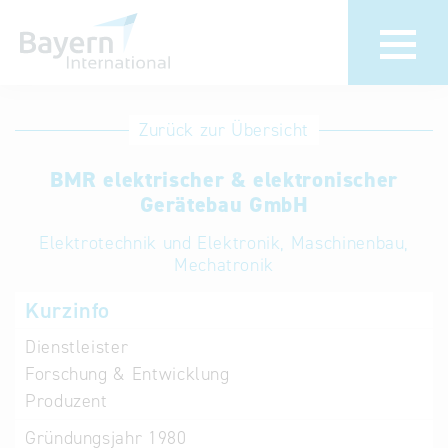
Anmeldung
Eintrag
Zurück zur Übersicht
ändern /
Unternehmen
BMR elektrischer & elektronischer
löschen
anmelden
Gerätebau GmbH
Aktualisieren
Sie Ihren
Institution
Elektrotechnik und Elektronik, Maschinenbau,
bestehenden
Mechatronik
anmelden
Eintrag in der
Kurzinfo
„Key to
Bavaria“
Dienstleister
Datenbank
Forschung & Entwicklung
Produzent
Internationale
Gründungsjahr
1980
Datenbanken