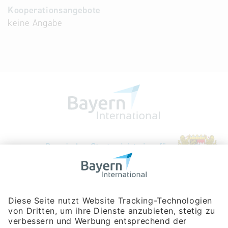
Kooperationsangebote
keine Angabe
Bayerische Gesellschaft für Internationale
Wirtschaftsbeziehungen mbH
Rosenheimer Str. 143C
81671 München
Tel:
+49 180 5949260