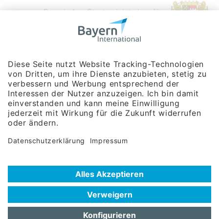
Bayerische Gesellschaft für Internationale
Wirtschaftsbeziehungen mbH
Rosenheimer Str. 143C
81671 München
Tel:
+49 180 5949260
(Festnetz 14 ct/min, Mobil max. 42 ct/min)
Hotline
Datenschutzerklärung
Impressum
Hilfe zur Suche
Nutzungsbedingungen
Häufig gestellte Fragen (FAQ)