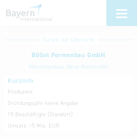
Anmeldung
Eintrag
Zurück zur Übersicht
ändern /
Unternehmen
Böllet Formenbau GmbH
löschen
anmelden
Aktualisieren
Maschinenbau, Neue Werkstoffe
Sie Ihren
Institution
Kurzinfo
bestehenden
anmelden
Eintrag in der
Produzent
„Key to
Gründungsjahr
keine Angabe
Bavaria“
Datenbank
15
Beschäftigte (Standort)
Umsatz:
<5 Mio. EUR
Internationale
Datenbanken