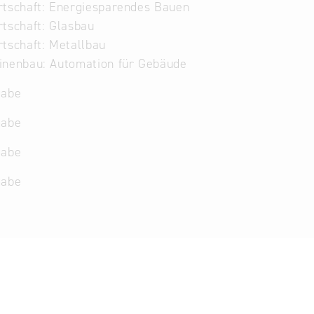
tschaft: Energiesparendes Bauen
tschaft: Glasbau
tschaft: Metallbau
inenbau: Automation für Gebäude
gabe
gabe
gabe
gabe