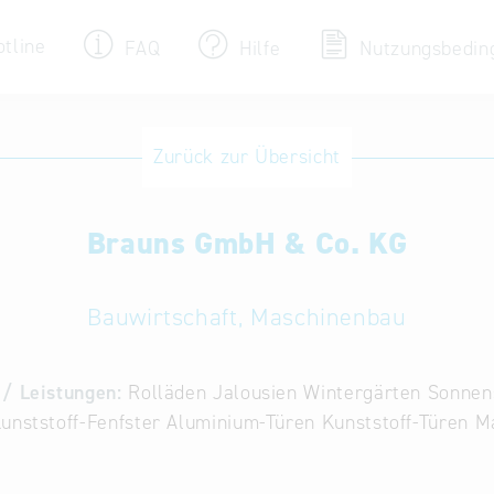
otline
FAQ
Hilfe
Nutzungsbedin
Eintrag ändern / löschen
Zurück zur Übersicht
Aktualisieren Sie Ihren bestehenden Eintrag
in der „Key to Bavaria“ Datenbank
Brauns GmbH & Co. KG
Internationale Datenbanken
Alternative Datenbanken aus Österreich und
der Slowakei
Bauwirtschaft, Maschinenbau
/ Leistungen:
Rolläden Jalousien Wintergärten Sonnen
unststoff-Fenfster Aluminium-Türen Kunststoff-Türen M