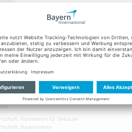
 49660
uns-siegsdorf.de
ns-siegsdorf.de
Englisch
gabe
tschaft: Automation für Gebäude
rtschaft: Bauelemente