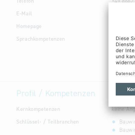
Telefon
+49 8662
E-Mail
info
@
bra
Homepage
www.brau
Sprachkompetenzen
Deutsch, 
Profil / Kompetenzen
Kernkompetenzen
keine An
Schlüssel- / Teilbranchen
Bauwir
Bauwi