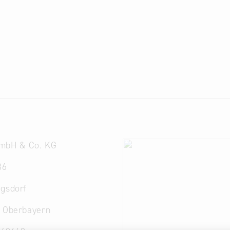
mbH & Co. KG
36
egsdorf
. Oberbayern