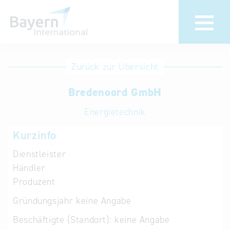
Anmeldung
Eintrag
Zurück zur Übersicht
ändern /
Unternehmen
Bredenoord GmbH
löschen
anmelden
Aktualisieren
Energietechnik
Sie Ihren
Institution
Kurzinfo
bestehenden
anmelden
Eintrag in der
Dienstleister
„Key to
Händler
Bavaria“
Produzent
Datenbank
Gründungsjahr
keine Angabe
Internationale
Beschäftigte (Standort):
keine Angabe
Datenbanken