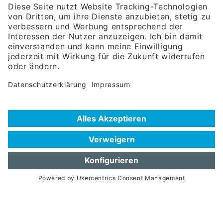
Rosenheimer Str. 143C
81671 München
Tel:
+49 180 5949260
(Festnetz 14 ct/min, Mobil max. 42 ct/min)
Hotline
Datenschutzerklärung
Impressum
Hilfe zur Suche
Nutzungsbedingungen
Häufig gestellte Fragen (FAQ)