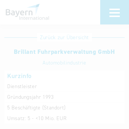
Anmeldung
Eintrag
Zurück zur Übersicht
ändern /
Unternehmen
Brillant Fuhrparkverwaltung GmbH
löschen
anmelden
Aktualisieren
Automobilindustrie
Sie Ihren
Institution
Kurzinfo
bestehenden
anmelden
Eintrag in der
Dienstleister
„Key to
Gründungsjahr
1993
Bavaria“
Datenbank
5
Beschäftigte (Standort)
Umsatz:
5 - <10 Mio. EUR
Internationale
Datenbanken