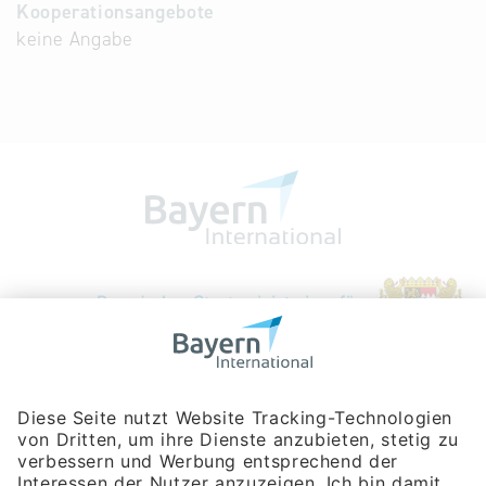
Kooperationsangebote
keine Angabe
Bayerische Gesellschaft für Internationale
Wirtschaftsbeziehungen mbH
Rosenheimer Str. 143C
81671 München
Tel:
+49 180 5949260