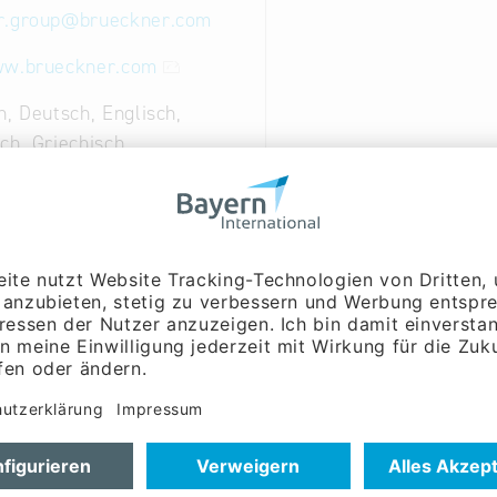
r.group
@
brueckner.com
ww.brueckner.com
h, Deutsch, Englisch,
ch, Griechisch,
ch, Portugiesisch, Spanisch
führung:
Herr Michael
er
führung:
Herr Stefan
Maschinenbau ist ein Teil der Brückner Group im oberb