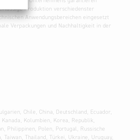
Anlagen des Unternehmens garantieren
uverlässige Produktion verschiedenster
technischen Anwendungsbereichen eingesetzt
nale Verpackungen und Nachhaltigkeit in der
ulgarien, Chile, China, Deutschland, Ecuador,
en, Kanada, Kolumbien, Korea, Republik,
, Philippinen, Polen, Portugal, Russische
, Taiwan, Thailand, Türkei, Ukraine, Uruguay,