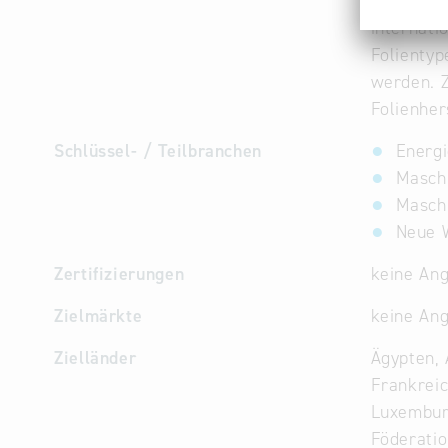
Streckte
internati
Folientyp
werden. Z
Folienher
Schlüssel- / Teilbranchen
Energi
Masch
Masch
Neue W
Zertifizierungen
keine An
Zielmärkte
keine An
Zielländer
Ägypten, 
Frankreic
Luxemburg
Föderatio