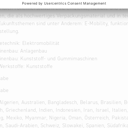
chnologie Weltmarktführer. Die mehr als 150m langen 
onalen Folienherstellern eine effiziente, flexible und z
en, die als hochwertiges Verpackungsmaterial und in 
ukunftsthemen sind unter Anderem: E-Mobility, funktio
stellung.
etechnik: Elektromobilität
inenbau: Anlagenbau
inenbau: Kunststoff- und Gummimaschinen
erkstoffe: Kunststoffe
gabe
gabe
Algerien, Australien, Bangladesch, Belarus, Brasilien, B
h, Griechenland, Indien, Indonesien, Iran, Israel, Itali
, Mexiko, Myanmar, Nigeria, Oman, Österreich, Pakistan
n, Saudi-Arabien, Schweiz, Slowakei, Spanien, Südafrika