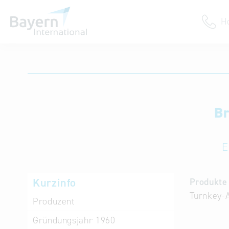
H
Anmeldung
Unternehmen anmelden
Institution anmelden
B
E
Kurzinfo
Produkte 
Turnkey-A
Produzent
Gründungsjahr
1960