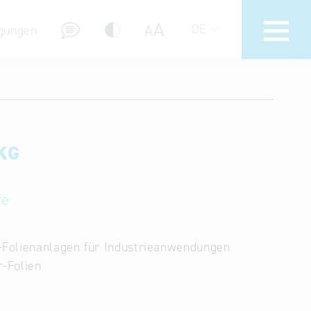
A
A
DE
gungen
Hotline
Hilfe zur Suche
KG
Nutzungsbedingungen
Häufig gestellte Fragen (FAQ)
fe
-Folienanlagen für Industrieanwendungen
r-Folien