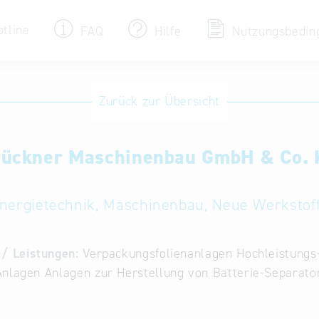
otline
FAQ
Hilfe
Nutzungsbedin
Eintrag ändern / löschen
Zurück zur Übersicht
Aktualisieren Sie Ihren bestehenden Eintrag
in der „Key to Bavaria“ Datenbank
rückner Maschinenbau GmbH & Co. 
Internationale Datenbanken
Alternative Datenbanken aus Österreich und
der Slowakei
nergietechnik, Maschinenbau, Neue Werkstof
/ Leistungen:
Verpackungsfolienanlagen Hochleistungs
nlagen Anlagen zur Herstellung von Batterie-Separato