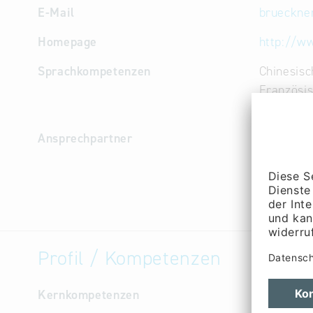
E-Mail
brueckne
Homepage
http://w
Sprachkompetenzen
Chinesisc
Französis
Italienis
Ansprechpartner
Geschäfts
Baumeist
Geschäfts
Neumann
Profil / Kompetenzen
Kernkompetenzen
Brückner 