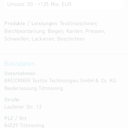
Umsatz:
50 - <125 Mio. EUR
Alternative
Datenbanken
aus
Produkte / Leistungen:
Textilmaschinen;
Österreich
Blechbearbeitung; Biegen; Kanten; Pressen;
und der
Schweißen; Lackieren; Beschichten
Slowakei
Basisdaten
Unternehmen
BRÜCKNER Textile Technologies GmbH & Co. KG
Niederlassung Tittmoning
Straße
Laufener Str. 12
PLZ / Ort
84529 Tittmoning