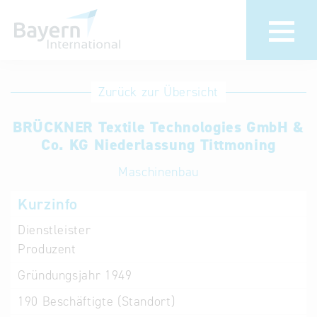
Anmeldung
Eintrag
Zurück zur Übersicht
ändern /
Unternehmen
BRÜCKNER Textile Technologies GmbH &
löschen
anmelden
Co. KG Niederlassung Tittmoning
Aktualisieren
Sie Ihren
Institution
Maschinenbau
bestehenden
anmelden
Kurzinfo
Eintrag in der
„Key to
Dienstleister
Bavaria“
Produzent
Datenbank
Gründungsjahr
1949
Internationale
190
Beschäftigte (Standort)
Datenbanken