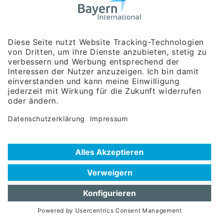
Bayerische Gesellschaft für Internationale
Wirtschaftsbeziehungen mbH
Rosenheimer Str. 143C
81671 München
Tel:
+49 180 5949260
(Festnetz 14 ct/min, Mobil max. 42 ct/min)
Hotline
Datenschutzerklärung
Impressum
Hilfe zur Suche
Nutzungsbedingungen
Häufig gestellte Fragen (FAQ)