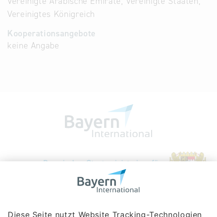
Vereinigte Arabische Emirate, Vereinigte Staaten,
Vereinigtes Königreich
Kooperationsangebote
keine Angabe
Bayerische Gesellschaft für Internationale
Wirtschaftsbeziehungen mbH
Rosenheimer Str. 143C