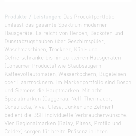
Alternative
Datenbanken
Produkte / Leistungen:
Das Produktportfolio
aus
umfasst das gesamte Spektrum moderner
Österreich
Hausgeräte. Es reicht von Herden, Backöfen und
und der
Dunstabzugshauben über Geschirrspüler,
Slowakei
Waschmaschinen, Trockner, Kühl- und
Gefrierschränke bis hin zu kleinen Hausgeräten
(Consumer Products) wie Staubsaugern,
Kaffeevollautomaten, Wasserkochern, Bügeleisen
oder Haartrocknern. Im Markenportfolio sind Bosch
und Siemens die Hauptmarken. Mit acht
Spezialmarken (Gaggenau, Neff, Thermador,
Constructa, Viva, Ufesa, Junker und Zelmer)
bedient die BSH individuelle Verbraucherwünsche.
Vier Regionalmarken (Balay, Pitsos, Profilo und
Coldex) sorgen für breite Präsenz in ihren