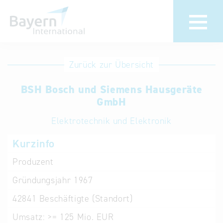
Anmeldung
Eintrag
Zurück zur Übersicht
ändern /
Unternehmen
BSH Bosch und Siemens Hausgeräte
löschen
anmelden
GmbH
Aktualisieren
Sie Ihren
Institution
Elektrotechnik und Elektronik
bestehenden
anmelden
Kurzinfo
Eintrag in der
„Key to
Produzent
Bavaria“
Gründungsjahr
1967
Datenbank
42841
Beschäftigte (Standort)
Internationale
Umsatz:
>= 125 Mio. EUR
Datenbanken