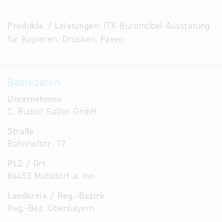
Alternative
Datenbanken
Produkte / Leistungen:
ITK Büromöbel Ausstatung
aus
für Kopieren, Drucken, Faxen
Österreich
und der
Slowakei
Basisdaten
Unternehmen
C. Rudolf Salfer GmbH
Straße
Bahnhofstr. 17
PLZ / Ort
84453 Mühldorf a. Inn
Landkreis / Reg.-Bezirk
Reg.-Bez. Oberbayern