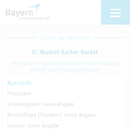
Anmeldung
Eintrag
Zurück zur Übersicht
ändern /
Unternehmen
C. Rudolf Salfer GmbH
löschen
anmelden
Aktualisieren
Informations- und Kommunikationstechnologie,
Sie Ihren
Institution
Kultur- und Kreativwirtschaft
bestehenden
anmelden
Kurzinfo
Eintrag in der
„Key to
Produzent
Bavaria“
Gründungsjahr
keine Angabe
Datenbank
Beschäftigte (Standort):
keine Angabe
Internationale
Umsatz:
keine Angabe
Datenbanken