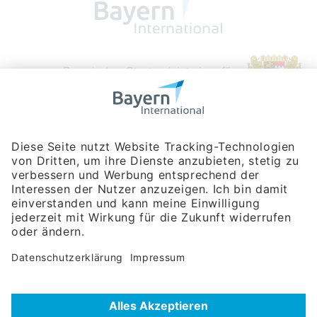
Bayerische Gesellschaft für Internationale
Wirtschaftsbeziehungen mbH
Rosenheimer Str. 143C
81671 München
Tel:
+49 180 5949260
(Festnetz 14 ct/min, Mobil max. 42 ct/min)
Hotline
Datenschutzerklärung
Impressum
Hilfe zur Suche
Nutzungsbedingungen