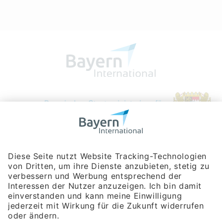
Bayerische Gesellschaft für Internationale
Wirtschaftsbeziehungen mbH
Rosenheimer Str. 143C
81671 München
Tel:
+49 180 5949260
(Festnetz 14 ct/min, Mobil max. 42 ct/min)
Hotline