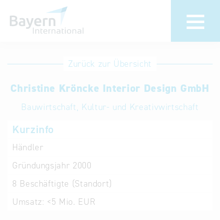
Anmeldung
Eintrag
Zurück zur Übersicht
ändern /
Unternehmen
Christine Kröncke Interior Design GmbH
löschen
anmelden
Aktualisieren
Bauwirtschaft, Kultur- und Kreativwirtschaft
Sie Ihren
Institution
Kurzinfo
bestehenden
anmelden
Eintrag in der
Händler
„Key to
Gründungsjahr
2000
Bavaria“
Datenbank
8
Beschäftigte (Standort)
Umsatz:
<5 Mio. EUR
Internationale
Datenbanken