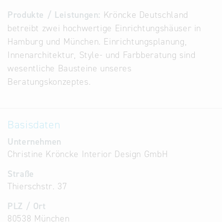
Alternative
Produkte / Leistungen:
Kröncke Deutschland
Datenbanken
betreibt zwei hochwertige Einrichtungshäuser in
aus
Hamburg und München. Einrichtungsplanung,
Österreich
Innenarchitektur, Style- und Farbberatung sind
und der
wesentliche Bausteine unseres
Slowakei
Beratungskonzeptes.
Basisdaten
Unternehmen
Christine Kröncke Interior Design GmbH
Straße
Thierschstr. 37
PLZ / Ort
80538 München