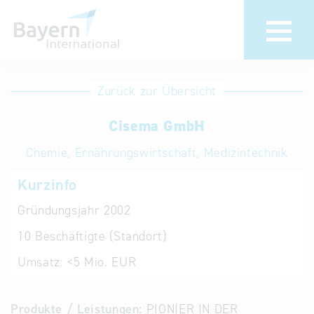
Anmeldung
Eintrag
Zurück zur Übersicht
ändern /
Unternehmen
Cisema GmbH
löschen
anmelden
Aktualisieren
Chemie, Ernährungswirtschaft, Medizintechnik
Sie Ihren
Institution
Kurzinfo
bestehenden
anmelden
Eintrag in der
Gründungsjahr
2002
„Key to
10
Beschäftigte (Standort)
Bavaria“
Datenbank
Umsatz:
<5 Mio. EUR
Internationale
Produkte / Leistungen:
PIONIER IN DER
Datenbanken