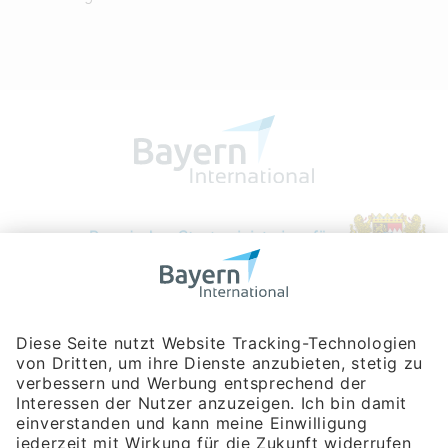
Bayerische Gesellschaft für Internationale
Wirtschaftsbeziehungen mbH
Rosenheimer Str. 143C
81671 München
Tel:
+49 180 5949260
(Festnetz 14 ct/min, Mobil max. 42 ct/min)