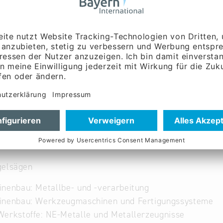
saegen
@
ingolstadt-
ww.columbo-saegen.de
gelsägen
nenbau: Metallbe- und -verarbeitung
inenbau: Werkzeugmaschinen und Fertigungssysteme
erkstoffe: NE-Metalle und Metallerzeugnisse