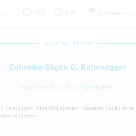
otline
FAQ
Hilfe
Nutzungsbedin
Eintrag ändern / löschen
Zurück zur Übersicht
Aktualisieren Sie Ihren bestehenden Eintrag
in der „Key to Bavaria“ Datenbank
Columbo-Sägen G. Kaltenegger
Internationale Datenbanken
Alternative Datenbanken aus Österreich und
der Slowakei
Maschinenbau, Neue Werkstoffe
/ Leistungen:
Metallbügelsägen Passende Sägeblätter
mtes Kühlmittel