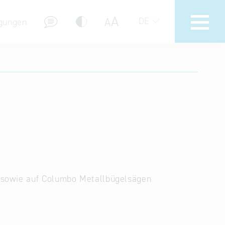
A
A
DE
gungen
Hotline
Hilfe zur Suche
Nutzungsbedingungen
Häufig gestellte Fragen (FAQ)
 sowie auf Columbo Metallbügelsägen