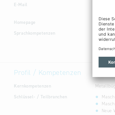
E-Mail
columbo.
mail.de
Homepage
http://w
Sprachkompetenzen
Deutsch
Profil / Kompetenzen
Kernkompetenzen
Metallbü
Schlüssel- / Teilbranchen
Maschi
Masch
Neue W