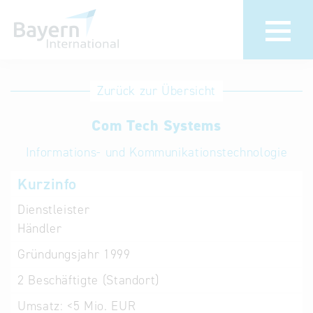
Anmeldung
Eintrag
Zurück zur Übersicht
ändern /
Unternehmen
Com Tech Systems
löschen
anmelden
Aktualisieren
Informations- und Kommunikationstechnologie
Sie Ihren
Institution
Kurzinfo
bestehenden
anmelden
Eintrag in der
Dienstleister
„Key to
Händler
Bavaria“
Gründungsjahr
1999
Datenbank
2
Beschäftigte (Standort)
Internationale
Umsatz:
<5 Mio. EUR
Datenbanken