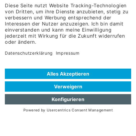
Rosenheimer Str. 143C
81671 München
Tel:
+49 180 5949260
(Festnetz 14 ct/min, Mobil max. 42 ct/min)
Hotline
Datenschutzerklärung
Impressum
Hilfe zur Suche
Nutzungsbedingungen
Häufig gestellte Fragen (FAQ)