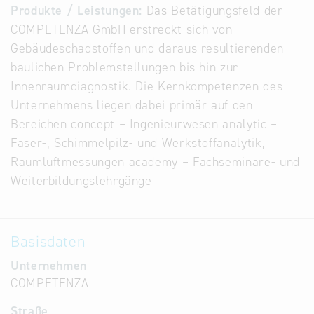
Produkte / Leistungen:
Das Betätigungsfeld der
Alternative
COMPETENZA GmbH erstreckt sich von
Datenbanken
Gebäudeschadstoffen und daraus resultierenden
aus
baulichen Problemstellungen bis hin zur
Österreich
Innenraumdiagnostik. Die Kernkompetenzen des
und der
Unternehmens liegen dabei primär auf den
Slowakei
Bereichen concept – Ingenieurwesen analytic –
Faser-, Schimmelpilz- und Werkstoffanalytik,
Raumluftmessungen academy – Fachseminare- und
Weiterbildungslehrgänge
Basisdaten
Unternehmen
COMPETENZA
Straße