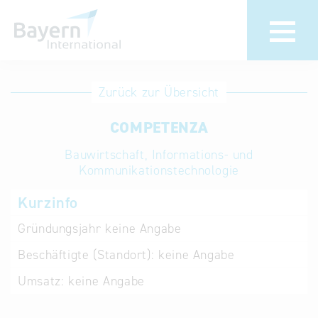
Anmeldung
Eintrag
Zurück zur Übersicht
ändern /
Unternehmen
COMPETENZA
löschen
anmelden
Aktualisieren
Bauwirtschaft, Informations- und
Sie Ihren
Institution
Kommunikationstechnologie
bestehenden
anmelden
Kurzinfo
Eintrag in der
„Key to
Gründungsjahr
keine Angabe
Bavaria“
Beschäftigte (Standort):
keine Angabe
Datenbank
Umsatz:
keine Angabe
Internationale
Datenbanken