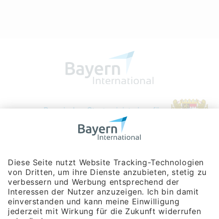
Bayerische Gesellschaft für Internationale
Wirtschaftsbeziehungen mbH
Rosenheimer Str. 143C
81671 München
Tel:
+49 180 5949260
(Festnetz 14 ct/min, Mobil max. 42 ct/min)