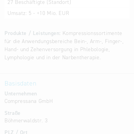
27
Beschäftigte (Standort)
Alternative
Umsatz:
5 - <10 Mio. EUR
Datenbanken
aus
Österreich
Produkte / Leistungen:
Kompressionssortimente
und der
für die Anwendungsbereiche Bein-, Arm-, Finger-,
Slowakei
Hand- und Zehenversorgung in Phlebologie,
Lymphologie und in der Narbentherapie.
Basisdaten
Unternehmen
Compressana GmbH
Straße
Böhmerwaldstr. 3
PLZ / Ort