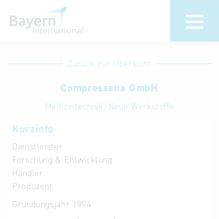
Anmeldung
Eintrag
Zurück zur Übersicht
ändern /
Unternehmen
Compressana GmbH
löschen
anmelden
Aktualisieren
Medizintechnik, Neue Werkstoffe
Sie Ihren
Institution
Kurzinfo
bestehenden
anmelden
Eintrag in der
Dienstleister
„Key to
Forschung & Entwicklung
Bavaria“
Händler
Datenbank
Produzent
Gründungsjahr
1994
Internationale
Datenbanken