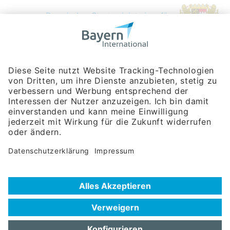
Bayerische Gesellschaft für Internationale
Wirtschaftsbeziehungen mbH
Rosenheimer Str. 143C
81671 München
Tel:
+49 180 5949260
(Festnetz 14 ct/min, Mobil max. 42 ct/min)
Hotline
Datenschutzerklärung
Impressum
Hilfe zur Suche
Nutzungsbedingungen
Häufig gestellte Fragen (FAQ)