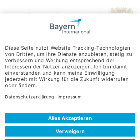
Bayerische Gesellschaft für Internationale
Wirtschaftsbeziehungen mbH
Rosenheimer Str. 143C
81671 München
Tel:
+49 180 5949260
(Festnetz 14 ct/min, Mobil max. 42 ct/min)
Hotline
Datenschutzerklärung
Impressum
Hilfe zur Suche
Nutzungsbedingungen
Häufig gestellte Fragen (FAQ)