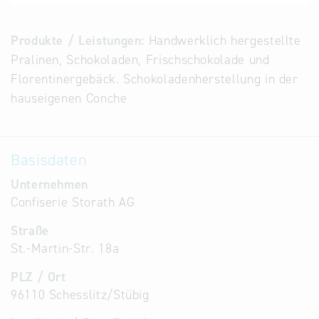
Alternative
Datenbanken
Produkte / Leistungen:
Handwerklich hergestellte
aus
Pralinen, Schokoladen, Frischschokolade und
Österreich
Florentinergebäck. Schokoladenherstellung in der
und der
hauseigenen Conche
Slowakei
Basisdaten
Unternehmen
Confiserie Storath AG
Straße
St.-Martin-Str. 18a
PLZ / Ort
96110 Schesslitz/Stübig