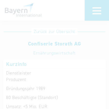
Anmeldung
Eintrag
Zurück zur Übersicht
ändern /
Unternehmen
Confiserie Storath AG
löschen
anmelden
Aktualisieren
Ernährungswirtschaft
Sie Ihren
Institution
Kurzinfo
bestehenden
anmelden
Eintrag in der
Dienstleister
„Key to
Produzent
Bavaria“
Gründungsjahr
1989
Datenbank
80
Beschäftigte (Standort)
Internationale
Umsatz:
<5 Mio. EUR
Datenbanken