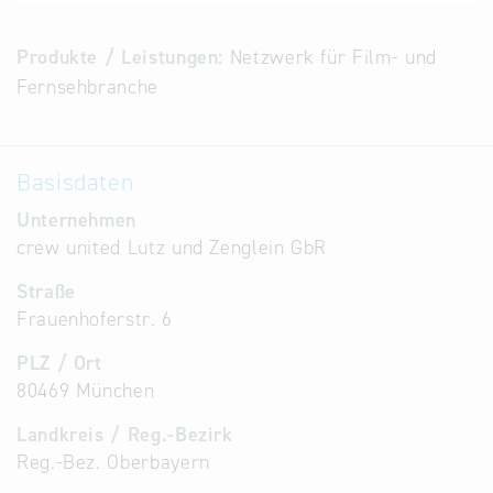
Alternative
Datenbanken
Produkte / Leistungen:
Netzwerk für Film- und
aus
Fernsehbranche
Österreich
und der
Slowakei
Basisdaten
Unternehmen
crew united Lutz und Zenglein GbR
Straße
Frauenhoferstr. 6
PLZ / Ort
80469 München
Landkreis / Reg.-Bezirk
Reg.-Bez. Oberbayern