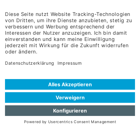
Wirtschaftsbeziehungen mbH
Rosenheimer Str. 143C
81671 München
Tel:
+49 180 5949260
(Festnetz 14 ct/min, Mobil max. 42 ct/min)
Hotline
Datenschutzerklärung
Impressum
Hilfe zur Suche
Nutzungsbedingungen
Häufig gestellte Fragen (FAQ)