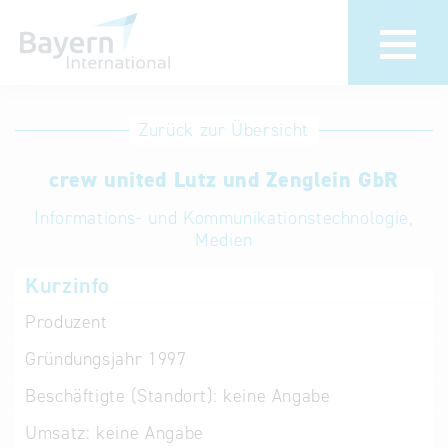
Anmeldung
Eintrag
Zurück zur Übersicht
ändern /
Unternehmen
crew united Lutz und Zenglein GbR
löschen
anmelden
Aktualisieren
Informations- und Kommunikationstechnologie,
Sie Ihren
Institution
Medien
bestehenden
anmelden
Kurzinfo
Eintrag in der
„Key to
Produzent
Bavaria“
Gründungsjahr
1997
Datenbank
Beschäftigte (Standort):
keine Angabe
Internationale
Umsatz:
keine Angabe
Datenbanken