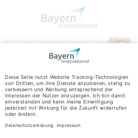
Bayerische Gesellschaft für Internationale
Wirtschaftsbeziehungen mbH
Rosenheimer Str. 143C
81671 München
Tel:
+49 180 5949260
(Festnetz 14 ct/min, Mobil max. 42 ct/min)
Hotline
Datenschutzerklärung
Impressum
Hilfe zur Suche