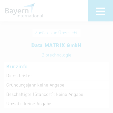
Anmeldung
Eintrag
Zurück zur Übersicht
ändern /
Unternehmen
Data MATRIX GmbH
löschen
anmelden
Aktualisieren
Biotechnologie
Sie Ihren
Institution
Kurzinfo
bestehenden
anmelden
Eintrag in der
Dienstleister
„Key to
Gründungsjahr
keine Angabe
Bavaria“
Datenbank
Beschäftigte (Standort):
keine Angabe
Umsatz:
keine Angabe
Internationale
Datenbanken