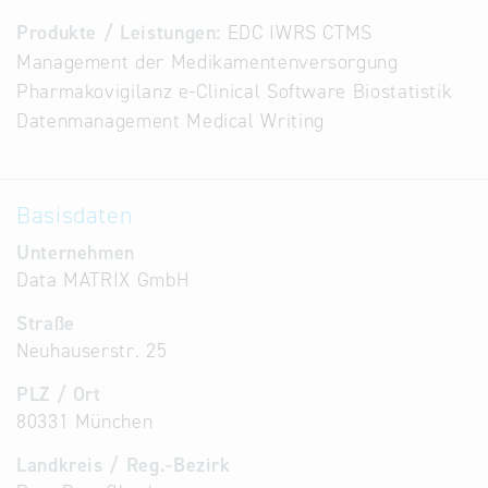
Alternative
Produkte / Leistungen:
EDC IWRS CTMS
Datenbanken
Management der Medikamentenversorgung
aus
Pharmakovigilanz e-Clinical Software Biostatistik
Österreich
Datenmanagement Medical Writing
und der
Slowakei
Basisdaten
Unternehmen
Data MATRIX GmbH
Straße
Neuhauserstr. 25
PLZ / Ort
80331 München
Landkreis / Reg.-Bezirk