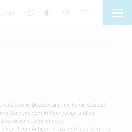
A
A
DE
gungen
Hotline
Hilfe zur Suche
Nutzungsbedingungen
Häufig gestellte Fragen (FAQ)
roduktion in Deutschland mit hoher Qualität
liche Services vom Antigendesign und der
r Antikörper aus Serum oder
rn von Ihrem Antigen inklusive Produktion und