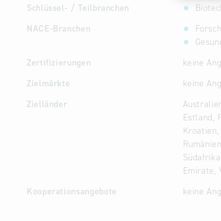
Schlüssel- / Teilbranchen
Biotec
NACE-Branchen
Forsc
Gesun
Zertifizierungen
keine An
Zielmärkte
keine An
Zielländer
Australie
Estland, 
Kroatien,
Rumänien,
Südafrika
Emirate, 
Kooperationsangebote
keine An