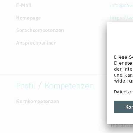
E-Mail
info
@
dav
Homepage
https://w
Sprachkompetenzen
Deutsch, 
Ansprechpartner
Geschäfts
Marketin
Entwicklu
Profil / Kompetenzen
Kernkompetenzen
Antikörpe
Antikörpe
Antikörpe
Theranost