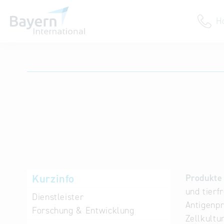
H
Anmeldung
Unternehmen anmelden
Institution anmelden
Kurzinfo
Produkte 
und tierf
Dienstleister
Antigenpr
Forschung & Entwicklung
Zellkultu