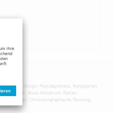
ng, Antigen Design, Peptidsynthese, Konjugation,
hen Antiserum, Maus Antiserum, Ratten
ale Antikörper, Chromatographische Reiniung,
edizin