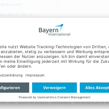
ids-bio.com
ww.davids-bio.de
Englisch
führung, Verkauf /
g, Forschung &
ng:
Herr Dr. Timo Davids
rproduktion, Antikörperentwicklung, Antikörper Reinigu
r Modifikation, Phosphospezifische Antikörper, Kaninc
r, Hühnerantikörper, Polyklonale Antikörper, Monoklon
ics, Zell basierte Assays, Immuntest, Personalisierte M