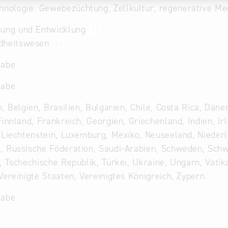
hnologie: Gewebezüchtung, Zellkultur, regenerative Me
hung und Entwicklung
72
dheitswesen
86
gabe
gabe
n, Belgien, Brasilien, Bulgarien, Chile, Costa Rica, Dä
Finnland, Frankreich, Georgien, Griechenland, Indien, Irl
 Liechtenstein, Luxemburg, Mexiko, Neuseeland, Niederl
 Russische Föderation, Saudi-Arabien, Schweden, Schwe
, Tschechische Republik, Türkei, Ukraine, Ungarn, Vatik
Vereinigte Staaten, Vereinigtes Königreich, Zypern
gabe