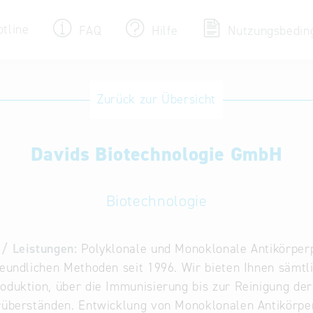
otline
FAQ
Hilfe
Nutzungsbedin
Eintrag ändern / löschen
Zurück zur Übersicht
Aktualisieren Sie Ihren bestehenden Eintrag
in der „Key to Bavaria“ Datenbank
Davids Biotechnologie GmbH
Internationale Datenbanken
Alternative Datenbanken aus Österreich und
der Slowakei
Biotechnologie
/ Leistungen:
Polyklonale und Monoklonale Antikörperp
reundlichen Methoden seit 1996. Wir bieten Ihnen sämt
oduktion, über die Immunisierung bis zur Reinigung de
rüberständen. Entwicklung von Monoklonalen Antikörpe