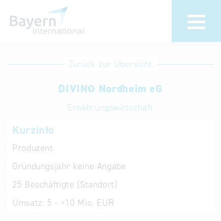
Anmeldung
Eintrag
Zurück zur Übersicht
ändern /
Unternehmen
DIVINO Nordheim eG
löschen
anmelden
Aktualisieren
Ernährungswirtschaft
Sie Ihren
Institution
Kurzinfo
bestehenden
anmelden
Eintrag in der
Produzent
„Key to
Gründungsjahr
keine Angabe
Bavaria“
Datenbank
25
Beschäftigte (Standort)
Umsatz:
5 - <10 Mio. EUR
Internationale
Datenbanken