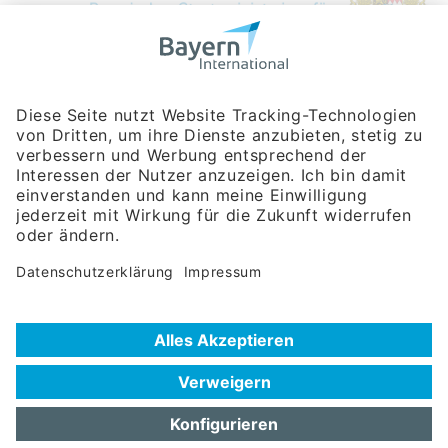
Bayerische Gesellschaft für Internationale
Wirtschaftsbeziehungen mbH
Rosenheimer Str. 143C
81671 München
Tel:
+49 180 5949260
(Festnetz 14 ct/min, Mobil max. 42 ct/min)
Hotline
Datenschutzerklärung
Impressum
Hilfe zur Suche
Nutzungsbedingungen
Häufig gestellte Fragen (FAQ)