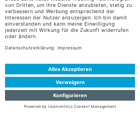
81671 München
Tel:
+49 180 5949260
(Festnetz 14 ct/min, Mobil max. 42 ct/min)
Hotline
Datenschutzerklärung
Impressum
Hilfe zur Suche
Nutzungsbedingungen
Häufig gestellte Fragen (FAQ)