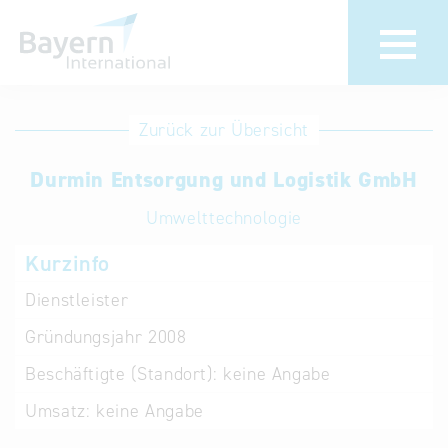
Anmeldung
Eintrag
Zurück zur Übersicht
ändern /
Unternehmen
Durmin Entsorgung und Logistik GmbH
löschen
anmelden
Aktualisieren
Umwelttechnologie
Sie Ihren
Institution
Kurzinfo
bestehenden
anmelden
Eintrag in der
Dienstleister
„Key to
Gründungsjahr
2008
Bavaria“
Datenbank
Beschäftigte (Standort):
keine Angabe
Umsatz:
keine Angabe
Internationale
Datenbanken