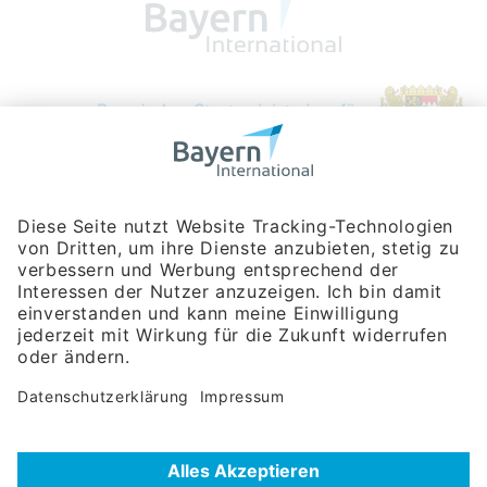
Bayerische Gesellschaft für Internationale
Wirtschaftsbeziehungen mbH
Rosenheimer Str. 143C
81671 München
Tel:
+49 180 5949260
(Festnetz 14 ct/min, Mobil max. 42 ct/min)
Hotline
Datenschutzerklärung
Impressum
Hilfe zur Suche
Nutzungsbedingungen