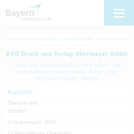
Anmeldung
Eintrag
Zurück zur Übersicht
ändern /
Unternehmen
DVO Druck und Verlag Obermayer GmbH
löschen
anmelden
Aktualisieren
Forst- und Holzwirtschaft, Informations- und
Sie Ihren
Institution
Kommunikationstechnologie, Kultur- und
Kreativwirtschaft, Medien
bestehenden
anmelden
Eintrag in der
Kurzinfo
„Key to
Dienstleister
Bavaria“
Händler
Datenbank
Gründungsjahr
2009
Internationale
12
Beschäftigte (Standort)
Datenbanken