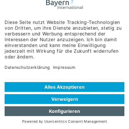
Bayerische Gesellschaft für Internationale
Wirtschaftsbeziehungen mbH
Rosenheimer Str. 143C
81671 München
Tel:
+49 180 5949260
(Festnetz 14 ct/min, Mobil max. 42 ct/min)
Hotline
Datenschutzerklärung
Impressum
Hilfe zur Suche
Nutzungsbedingungen
Häufig gestellte Fragen (FAQ)