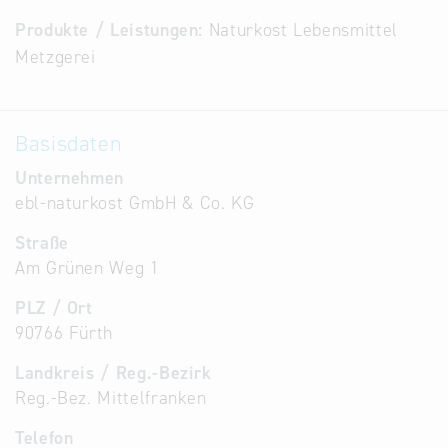
Alternative
Produkte / Leistungen:
Naturkost Lebensmittel
Datenbanken
Metzgerei
aus
Österreich
und der
Basisdaten
Slowakei
Unternehmen
ebl-naturkost GmbH & Co. KG
Straße
Am Grünen Weg 1
PLZ / Ort
90766 Fürth
Landkreis / Reg.-Bezirk
Reg.-Bez. Mittelfranken
Telefon