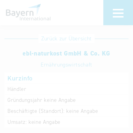
Anmeldung
Eintrag
Zurück zur Übersicht
ändern /
Unternehmen
ebl-naturkost GmbH & Co. KG
löschen
anmelden
Aktualisieren
Ernährungswirtschaft
Sie Ihren
Institution
Kurzinfo
bestehenden
anmelden
Eintrag in der
Händler
„Key to
Gründungsjahr
keine Angabe
Bavaria“
Datenbank
Beschäftigte (Standort):
keine Angabe
Umsatz:
keine Angabe
Internationale
Datenbanken