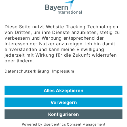
Bayerische Gesellschaft für Internationale
Wirtschaftsbeziehungen mbH
Rosenheimer Str. 143C
81671 München
Tel:
+49 180 5949260
(Festnetz 14 ct/min, Mobil max. 42 ct/min)
Hotline
Datenschutzerklärung
Impressum
Hilfe zur Suche
Nutzungsbedingungen
Häufig gestellte Fragen (FAQ)