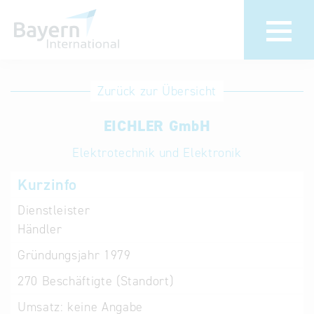
Anmeldung
Eintrag
Zurück zur Übersicht
ändern /
Unternehmen
EICHLER GmbH
löschen
anmelden
Aktualisieren
Elektrotechnik und Elektronik
Sie Ihren
Institution
Kurzinfo
bestehenden
anmelden
Eintrag in der
Dienstleister
„Key to
Händler
Bavaria“
Gründungsjahr
1979
Datenbank
270
Beschäftigte (Standort)
Internationale
Umsatz:
keine Angabe
Datenbanken