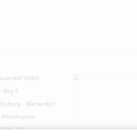
Bauernhof GmbH
r Weg 9
dolzburg - Wachendorf
 Mittelfranken
 79 06 710