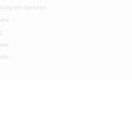
llung von Speiseeis
10.52
gabe
g
gabe
gabe