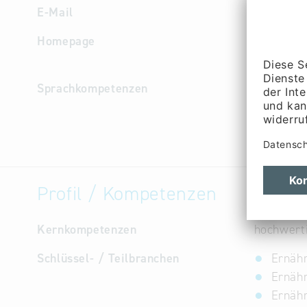
E-Mail
info
@
eis
Homepage
http://w
Sprachkompetenzen
Deutsch
Profil / Kompetenzen
Kernkompetenzen
hochwerti
Schlüssel- / Teilbranchen
Ernähr
Ernähr
Ernähr