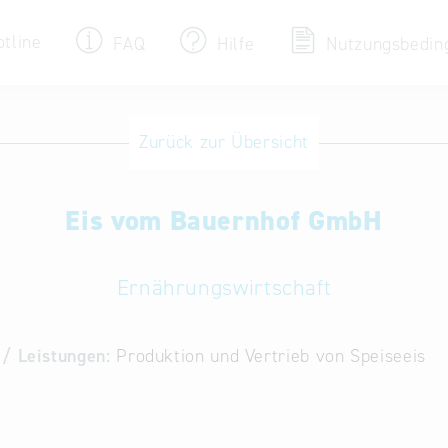
otline
FAQ
Hilfe
Nutzungsbedin
Eintrag ändern / löschen
Zurück zur Übersicht
Aktualisieren Sie Ihren bestehenden Eintrag
in der „Key to Bavaria“ Datenbank
Eis vom Bauernhof GmbH
Internationale Datenbanken
Alternative Datenbanken aus Österreich und
der Slowakei
Ernährungswirtschaft
/ Leistungen:
Produktion und Vertrieb von Speiseeis