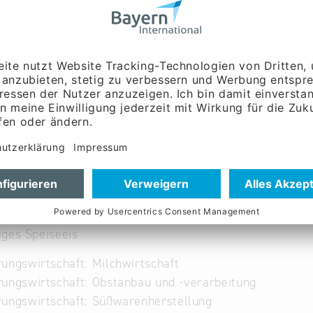
vombauernhof.de
ww.eisvombauernhof.de/
ges Speiseeis
ungswirtschaft: Milchwirtschaft
ungswirtschaft: Obstanbau und -verarbeitung
ungswirtschaft: Süßwarenherstellung