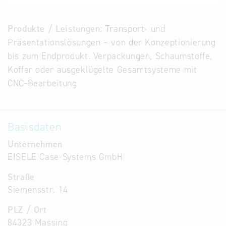
Alternative
Datenbanken
Produkte / Leistungen:
Transport- und
aus
Präsentationslösungen – von der Konzeptionierung
Österreich
bis zum Endprodukt. Verpackungen, Schaumstoffe,
und der
Koffer oder ausgeklügelte Gesamtsysteme mit
Slowakei
CNC-Bearbeitung
Basisdaten
Unternehmen
EISELE Case-Systems GmbH
Straße
Siemensstr. 14
PLZ / Ort
84323 Massing