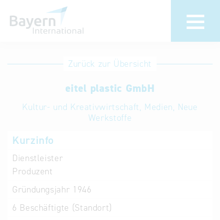
Anmeldung
Eintrag
Zurück zur Übersicht
ändern /
Unternehmen
eitel plastic GmbH
löschen
anmelden
Aktualisieren
Kultur- und Kreativwirtschaft, Medien, Neue
Sie Ihren
Institution
Werkstoffe
bestehenden
anmelden
Kurzinfo
Eintrag in der
„Key to
Dienstleister
Bavaria“
Produzent
Datenbank
Gründungsjahr
1946
Internationale
6
Beschäftigte (Standort)
Datenbanken