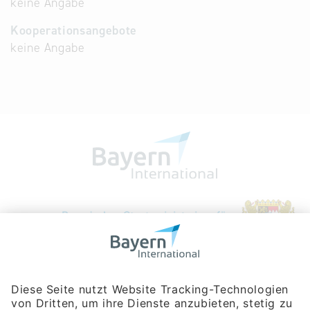
keine Angabe
Kooperationsangebote
keine Angabe
Bayerische Gesellschaft für Internationale
Wirtschaftsbeziehungen mbH
Rosenheimer Str. 143C
81671 München