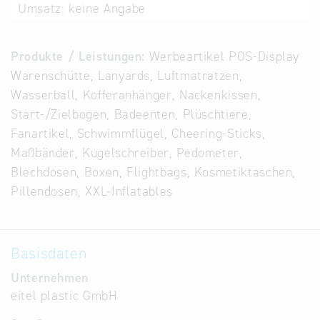
Umsatz:
keine Angabe
Alternative
Datenbanken
aus
Produkte / Leistungen:
Werbeartikel POS-Display
Österreich
Warenschütte, Lanyards, Luftmatratzen,
und der
Wasserball, Kofferanhänger, Nackenkissen,
Slowakei
Start-/Zielbogen, Badeenten, Plüschtiere,
Fanartikel, Schwimmflügel, Cheering-Sticks,
Maßbänder, Kugelschreiber, Pedometer,
Blechdosen, Boxen, Flightbags, Kosmetiktaschen,
Pillendosen, XXL-Inflatables
Basisdaten
Unternehmen
eitel plastic GmbH