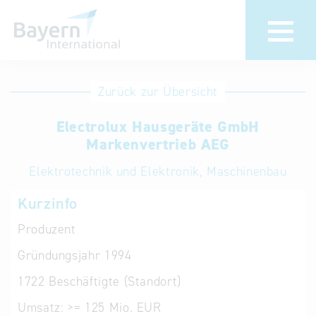
Anmeldung
Eintrag
Zurück zur Übersicht
ändern /
Unternehmen
Electrolux Hausgeräte GmbH
löschen
anmelden
Markenvertrieb AEG
Aktualisieren
Sie Ihren
Institution
Elektrotechnik und Elektronik, Maschinenbau
bestehenden
anmelden
Kurzinfo
Eintrag in der
„Key to
Produzent
Bavaria“
Gründungsjahr
1994
Datenbank
1722
Beschäftigte (Standort)
Internationale
Umsatz:
>= 125 Mio. EUR
Datenbanken