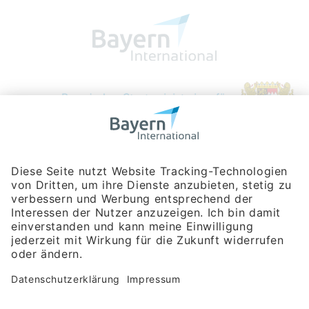
Bayerische Gesellschaft für Internationale
Wirtschaftsbeziehungen mbH
Rosenheimer Str. 143C
81671 München
Tel:
+49 180 5949260
(Festnetz 14 ct/min, Mobil max. 42 ct/min)
Hotline
Datenschutzerklärung
Impressum
Hilfe zur Suche