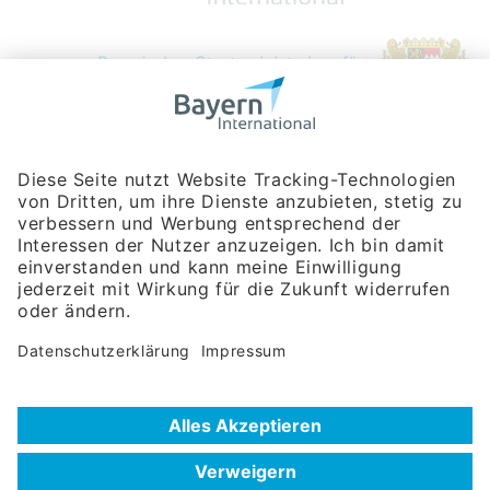
Bayerische Gesellschaft für Internationale
Wirtschaftsbeziehungen mbH
Rosenheimer Str. 143C
81671 München
Tel:
+49 180 5949260
(Festnetz 14 ct/min, Mobil max. 42 ct/min)
Hotline
Datenschutzerklärung
Impressum
Hilfe zur Suche
Nutzungsbedingungen
Häufig gestellte Fragen (FAQ)