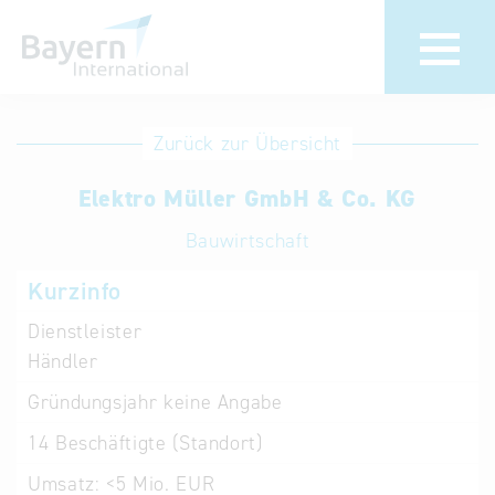
Anmeldung
Eintrag
Zurück zur Übersicht
ändern /
Unternehmen
Elektro Müller GmbH & Co. KG
löschen
anmelden
Aktualisieren
Bauwirtschaft
Sie Ihren
Institution
Kurzinfo
bestehenden
anmelden
Eintrag in der
Dienstleister
„Key to
Händler
Bavaria“
Gründungsjahr
keine Angabe
Datenbank
14
Beschäftigte (Standort)
Internationale
Umsatz:
<5 Mio. EUR
Datenbanken