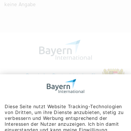
keine Angabe
Bayerische Gesellschaft für Internationale
Wirtschaftsbeziehungen mbH
Rosenheimer Str. 143C
81671 München
Tel:
+49 180 5949260
(Festnetz 14 ct/min, Mobil max. 42 ct/min)