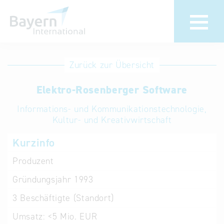
Anmeldung
Eintrag
Zurück zur Übersicht
ändern /
Unternehmen
Elektro-Rosenberger Software
löschen
anmelden
Aktualisieren
Informations- und Kommunikationstechnologie,
Sie Ihren
Institution
Kultur- und Kreativwirtschaft
bestehenden
anmelden
Kurzinfo
Eintrag in der
„Key to
Produzent
Bavaria“
Gründungsjahr
1993
Datenbank
3
Beschäftigte (Standort)
Internationale
Umsatz:
<5 Mio. EUR
Datenbanken