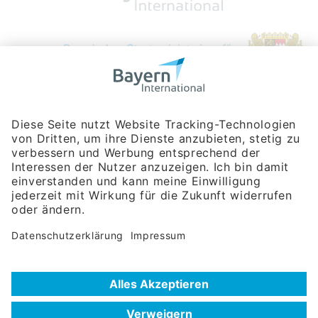
Bayerische Gesellschaft für Internationale
Wirtschaftsbeziehungen mbH
Rosenheimer Str. 143C
81671 München
Tel:
+49 180 5949260
(Festnetz 14 ct/min, Mobil max. 42 ct/min)
Hotline
Datenschutzerklärung
Impressum
Hilfe zur Suche
Nutzungsbedingungen
Häufig gestellte Fragen (FAQ)