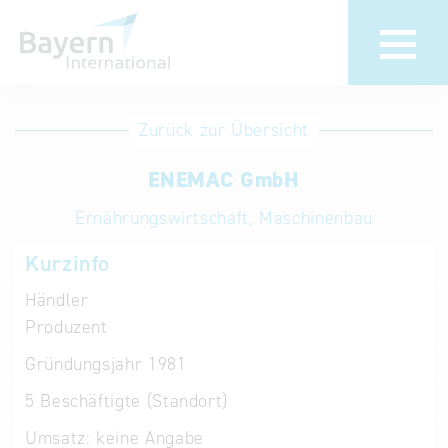
Anmeldung
Eintrag
Zurück zur Übersicht
ändern /
Unternehmen
ENEMAC GmbH
löschen
anmelden
Aktualisieren
Ernährungswirtschaft, Maschinenbau
Sie Ihren
Institution
Kurzinfo
bestehenden
anmelden
Eintrag in der
Händler
„Key to
Produzent
Bavaria“
Gründungsjahr
1981
Datenbank
5
Beschäftigte (Standort)
Internationale
Umsatz:
keine Angabe
Datenbanken