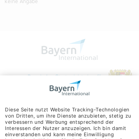
keine Angabe
Bayerische Gesellschaft für Internationale
Wirtschaftsbeziehungen mbH
Rosenheimer Str. 143C
81671 München
Tel:
+49 180 5949260
(Festnetz 14 ct/min, Mobil max. 42 ct/min)