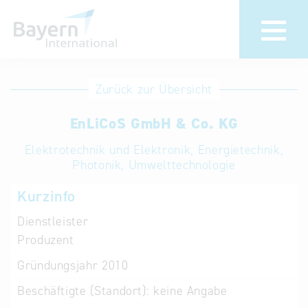
Anmeldung
Eintrag
Zurück zur Übersicht
ändern /
Unternehmen
EnLiCoS GmbH & Co. KG
löschen
anmelden
Aktualisieren
Elektrotechnik und Elektronik, Energietechnik,
Sie Ihren
Institution
Photonik, Umwelttechnologie
bestehenden
anmelden
Kurzinfo
Eintrag in der
„Key to
Dienstleister
Bavaria“
Produzent
Datenbank
Gründungsjahr
2010
Internationale
Beschäftigte (Standort):
keine Angabe
Datenbanken