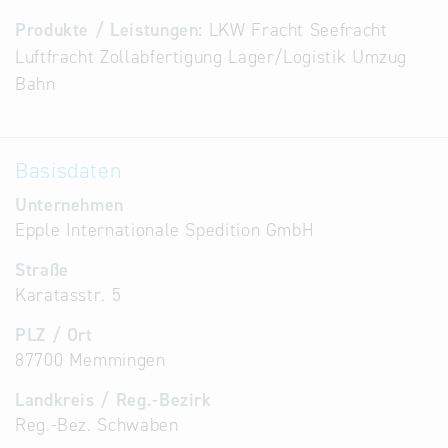
Alternative
Produkte / Leistungen:
LKW Fracht Seefracht
Datenbanken
Luftfracht Zollabfertigung Lager/Logistik Umzug
aus
Bahn
Österreich
und der
Slowakei
Basisdaten
Unternehmen
Epple Internationale Spedition GmbH
Straße
Karatasstr. 5
PLZ / Ort
87700 Memmingen
Landkreis / Reg.-Bezirk
Reg.-Bez. Schwaben