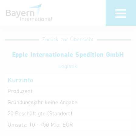
Anmeldung
Eintrag
Zurück zur Übersicht
ändern /
Unternehmen
Epple Internationale Spedition GmbH
löschen
anmelden
Aktualisieren
Logistik
Sie Ihren
Institution
Kurzinfo
bestehenden
anmelden
Eintrag in der
Produzent
„Key to
Gründungsjahr
keine Angabe
Bavaria“
Datenbank
20
Beschäftigte (Standort)
Umsatz:
10 - <50 Mio. EUR
Internationale
Datenbanken