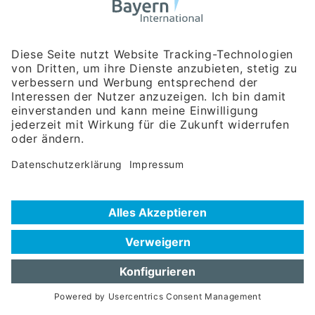
Bayerische Gesellschaft für Internationale
Wirtschaftsbeziehungen mbH
Rosenheimer Str. 143C
81671 München
Tel:
+49 180 5949260
(Festnetz 14 ct/min, Mobil max. 42 ct/min)
Hotline
Datenschutzerklärung
Impressum
Hilfe zur Suche
Nutzungsbedingungen
Häufig gestellte Fragen (FAQ)